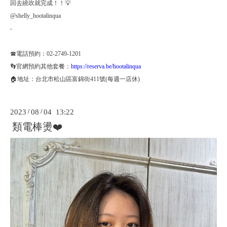
回去繞吹就完成！！💡
@shelly_hootalinqua
-
☎電話預約：02-2749-1201
👣官網預約其他套餐：
https://reserva.be/hootalinqua
🏠地址：台北市松山區富錦街411號(每週一店休)
2023
/
08
/
04 13:22
類電棒燙❤️