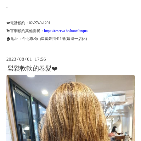
-
☎電話預約：02-2749-1201
👣官網預約其他套餐：
https://reserva.be/hootalinqua
🏠地址：台北市松山區富錦街411號(每週一店休)
2023
/
08
/
01 17:56
鬆鬆軟軟的卷髮❤️