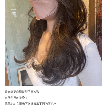
線光染更凸顯髮型的層次🥰
自然色系的挑染！
隱隱約約在陽光下微微透出不同的顏色🌞