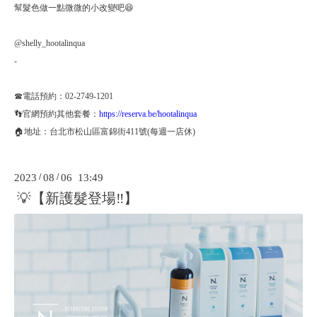
幫髮色做一點微微的小改變吧😆
@shelly_hootalinqua
-
☎電話預約：02-2749-1201
👣官網預約其他套餐：
https://reserva.be/hootalinqua
🏠地址：台北市松山區富錦街411號(每週一店休)
2023
/
08
/
06 13:49
💡【新護髮登場‼️】