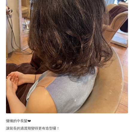
慵懶的中長髮❤️
讓留長的過渡期變得更有造型囉！