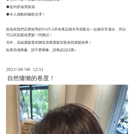
◆從內部滋潤保濕
◆令人感動的極致光澤！
因為與我們店裡使用的NAPLA所有產品都非常搭配在一起都非常適合，所以
可以與染髮或燙髮一同嘗試！
另外，這組護髮還有贈送居家護髮安瓶保持護髮效果！
如果您感興趣，請不要猶豫，請務必試試看♪
2023
/
08
/
06 12:51
自然慵懶的卷度！