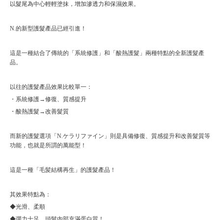
以髮尾為中心輕輕塗抹，增加滲透力和保濕效果。
N.的新型護髮產品已經引進！
這是一種結合了傳統的「系統修護」和「酸熱護髮」兩種特點的全新護髮產
品。
以往的護髮產品效果比較單一：
・系統修護→修復、質感提升
・酸熱護髮→改善髮質
而新的護髮選項「N.ケラリファイン」則是具備修復、質感提升和改善髮質等
功能，也就是所謂的萬能型！
這是一種「毛髪結構再生」的護髮產品！
其效果特點為：
◆光滑、柔順
◆彈力十足，頭髮內部充滿蛋白質！