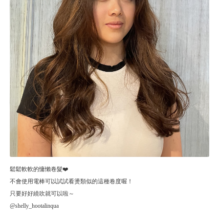
鬆鬆軟軟的慵懶卷髮❤️
不會使用電棒可以試試看燙類似的這種卷度喔！
只要好好繞吹就可以啦～
@shelly_hootalinqua