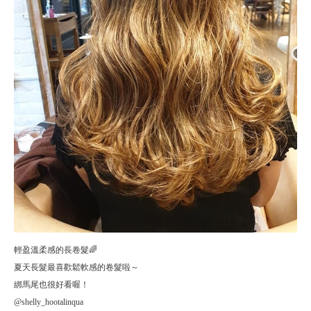
輕盈溫柔感的長卷髮🌈
夏天長髮最喜歡鬆軟感的卷髮啦～
綁馬尾也很好看喔！
@shelly_hootalinqua