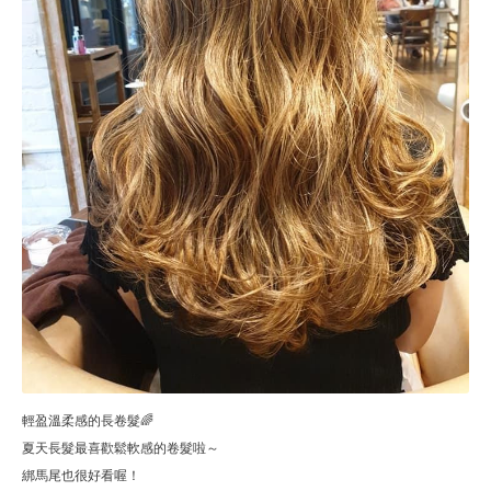
輕盈溫柔感的長卷髮🌈
夏天長髮最喜歡鬆軟感的卷髮啦～
綁馬尾也很好看喔！