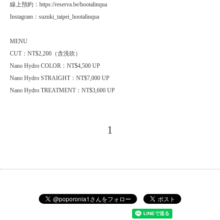
線上預約：https://reserva.be/hootalinqua
Instagram：suzuki_taipei_hootalinqua
MENU
CUT：NT$2,200（含洗吹）
Nano Hydro COLOR：NT$4,500 UP
Nano Hydro STRAIGHT：NT$7,000 UP
Nano Hydro TREATMENT：NT$3,600 UP
1