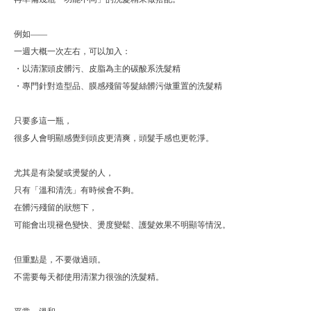
例如——
一週大概一次左右，可以加入：
・以清潔頭皮髒污、皮脂為主的碳酸系洗髮精
・專門針對造型品、膜感殘留等髮絲髒污做重置的洗髮精
只要多這一瓶，
很多人會明顯感覺到頭皮更清爽，頭髮手感也更乾淨。
尤其是有染髮或燙髮的人，
只有「溫和清洗」有時候會不夠。
在髒污殘留的狀態下，
可能會出現褪色變快、燙度變鬆、護髮效果不明顯等情況。
但重點是，不要做過頭。
不需要每天都使用清潔力很強的洗髮精。