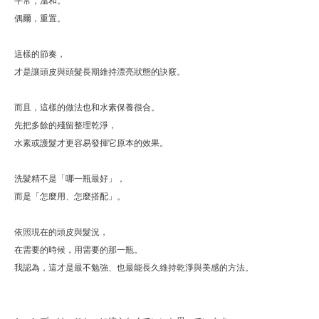
平常，溫和。
偶爾，重置。
這樣的節奏，
才是讓頭皮與頭髮長期維持漂亮狀態的訣竅。
而且，這樣的做法也和水素保養很合。
先把多餘的殘留整理乾淨，
水素或護髮才更容易發揮它原本的效果。
洗髮精不是「哪一瓶最好」，
而是「怎麼用、怎麼搭配」。
依照現在的頭皮與髮況，
在需要的時候，用需要的那一瓶。
我認為，這才是最不勉強、也最能長久維持乾淨與美感的方法。