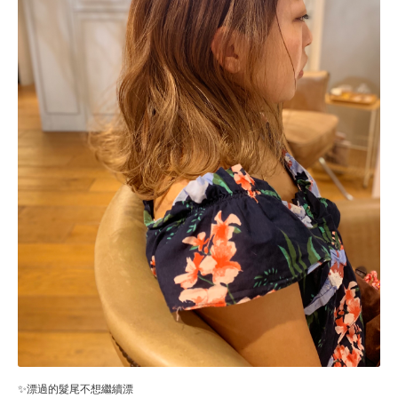
✨漂過的髮尾不想繼續漂