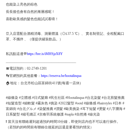
也能染上亮色的棕色
長長後也會有自然的漸層感呢！
喜歡歐美感的髮色也能試試看唷！
⏰入店需配合酒精消毒、測量體溫（◎≦37.5 ℃）、 實名制登記、全程配戴口
罩、不攜伴 、（僅提供罐裝飲品。）
私訊點這邊💬
https://bre.is/iMHSjzX8Y
________________________________________
☎電話預約：02-2749-1201
👣官網預約其他套餐：
https://reserva.be/hootalinqua
🏠地址：台北市松山區富錦街411號(每週一店休)
#線條染 #立體感 #日式髮廊 #民生社區 #Hootalinqua #台北染髮 #台北剪髮推薦
#短髮造型 #細軟髮 #霧灰色 #挑染 #2022髮型 #ootd #線條感 #hairstyles #日本 #
富錦街 #台北グルメ #染髮推薦 #漂髮 #歐美挑染 #耳下短髮 #燙髮 #八字瀏海 #
日系髮型 #縮毛矯正 #京喚羽系統修護 #napla #自然捲 #線光染
❗️ 當天沒有聯絡遲到超過預約時間10分鐘，即使到店內也不可以進行操作。
（若預約的時間前有聯絡往後延的話還是要看預約情況）