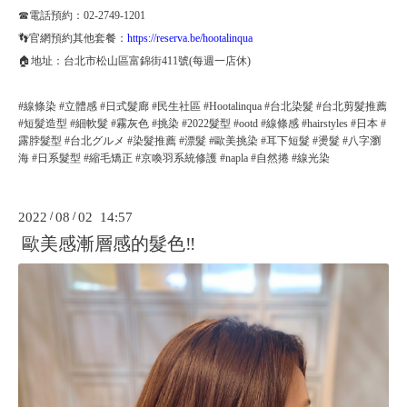
☎電話預約：02-2749-1201
👣官網預約其他套餐：
https://reserva.be/hootalinqua
🏠地址：台北市松山區富錦街411號(每週一店休)
#線條染 #立體感 #日式髮廊 #民生社區 #Hootalinqua #台北染髮 #台北剪髮推薦
#短髮造型 #細軟髮 #霧灰色 #挑染 #2022髮型 #ootd #線條感 #hairstyles #日本 #
露脖髮型 #台北グルメ #染髮推薦 #漂髮 #歐美挑染 #耳下短髮 #燙髮 #八字瀏
海 #日系髮型 #縮毛矯正 #京喚羽系統修護 #napla #自然捲 #線光染
2022
/
08
/
02 14:57
歐美感漸層感的髮色‼️