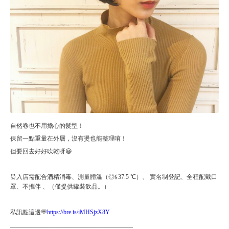
自然卷也不用擔心的髮型！
保留一點重量在外層，沒有燙也能整理唷！
但要回去好好吹乾呀😆
⏰入店需配合酒精消毒、測量體溫（◎≦37.5 ℃）、 實名制登記、全程配戴口
罩、不攜伴 、（僅提供罐裝飲品。）
私訊點這邊💬
https://bre.is/iMHSjzX8Y
________________________________________