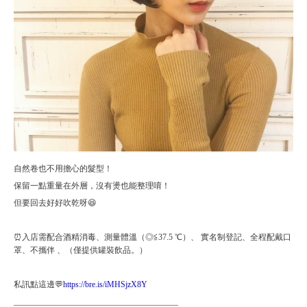
自然卷也不用擔心的髮型！
保留一點重量在外層，沒有燙也能整理唷！
但要回去好好吹乾呀😆
⏰入店需配合酒精消毒、測量體溫（◎≦37.5 ℃）、 實名制登記、全程配戴口
罩、不攜伴 、（僅提供罐裝飲品。）
私訊點這邊💬
https://bre.is/iMHSjzX8Y
________________________________________