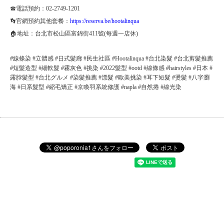
☎電話預約：02-2749-1201
👣官網預約其他套餐：
https://reserva.be/hootalinqua
🏠地址：台北市松山區富錦街411號(每週一店休)
#線條染 #立體感 #日式髮廊 #民生社區 #Hootalinqua #台北染髮 #台北剪髮推薦
#短髮造型 #細軟髮 #霧灰色 #挑染 #2022髮型 #ootd #線條感 #hairstyles #日本 #
露脖髮型 #台北グルメ #染髮推薦 #漂髮 #歐美挑染 #耳下短髮 #燙髮 #八字瀏
海 #日系髮型 #縮毛矯正 #京喚羽系統修護 #napla #自然捲 #線光染