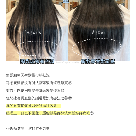
頭髮細軟天生髮量少的狀況
再怎麼留都沒有辦法讓頭髮有這種厚實感
雖然可以使用燙髮去讓頭髮變得蓬鬆
但想擁有長直髮的話還是沒有辦法改善🥲
真的只有接髮可以做到這種效果！
整理上一點也不困難，重點就是好好洗頭髮好好吹乾
😌
-
📣IG新客第一次預約有九折