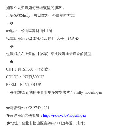
如果不太知道如何整理髮型的朋友，
只要來找Shelly，可以教您一些簡單的方式
．�
🏡地址：松山區富錦街411號
📞電話預約：02-2749-1201📮小盒子可預約�⠀
．�
也歡迎按右上角的【儲存】來找我溝通最適合的髮型。
．�
CUT： NT$1,600（含洗吹）
COLOR： NT$3,500 UP
PERM：NT$6,500 UP
．� 歡迎回到我的主頁看更多髮型照片 @shelly_hootalinqua
☎電話預約：02-2749-1201
👣官網預約其他套餐：
https://reserva.be/hootalinqua
🏠地址：台北市松山區富錦街411號(每週一店休）