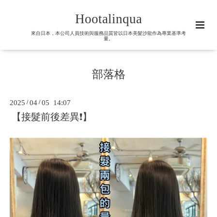
Hootalinqua
來自日本，本公司人員技術與服務品質皆以日本美髮沙龍作為專業基準考
量。
部落格
2025
/
04
/
05 14:07
【接髮前後差異❗️】