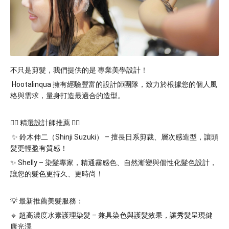
不只是剪髮，我們提供的是 專業美學設計！
 Hootalinqua 擁有經驗豐富的設計師團隊，致力於根據您的個人風
格與需求，量身打造最適合的造型。 
💇‍♀️ 
精選設計師推薦 💇‍♂️
 ✨ 鈴木伸二（Shinji Suzuki） – 擅長日系剪裁、層次感造型，讓頭
髮更輕盈有質感！ 
✨ Shelly – 染髮專家，精通霧感色、自然漸變與個性化髮色設計，
讓您的髮色更持久、更時尚！ 
💡 最新推薦美髮服務： 
🔹 超高濃度水素護理染髮 – 兼具染色與護髮效果，讓秀髮呈現健
康光澤 