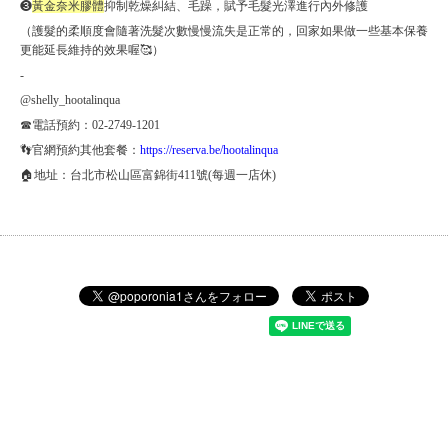
❸
黃金奈米膠體
抑制乾燥糾結、毛躁，賦予毛髮光澤進行內外修護
（護髮的柔順度會隨著洗髮次數慢慢流失是正常的，回家如果做一些基本保養
更能延長維持的效果喔🥰）
-
@shelly_hootalinqua
☎電話預約：02-2749-1201
👣官網預約其他套餐：
https://reserva.be/hootalinqua
🏠地址：台北市松山區富錦街411號(每週一店休)