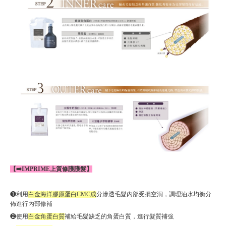
【➡️IMPRIME上質修護護髮】
❶利用
白金海洋膠原蛋白CMC成
分滲透毛髮內部受損空洞，調理油水均衡分
佈進行內部修補
❷使用
白金角蛋白質
補給毛髮缺乏的角蛋白質，進行髮質補強