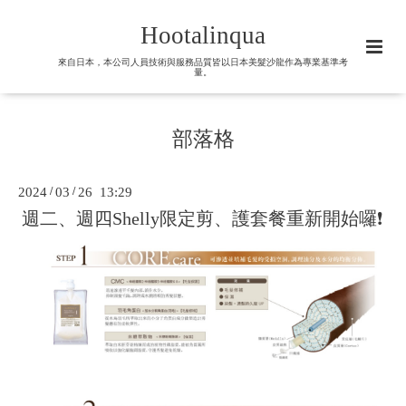
Hootalinqua
來自日本，本公司人員技術與服務品質皆以日本美髮沙龍作為專業基準考
量。
部落格
2024
/
03
/
26 13:29
週二、週四Shelly限定剪、護套餐重新開始囉❗️