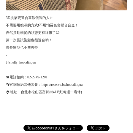
3D挑染更適合喜歡低調的人✨
不需要用挑漂的方式❗️不用怕褪色會變台台金！
自然撥動頭髮的狀態更有線條了😉
第一次嘗試染髮也很適合喲！
齊長髮型也不無聊🫶
-
@shelly_hootalinqua
☎電話預約：02-2749-1201
👣官網預約其他套餐：https://reserva.be/hootalinqua
🏠地址：台北市松山區富錦街411號(每週一店休)