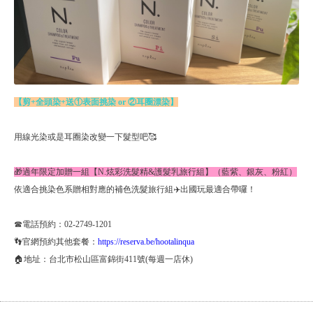
【剪+全頭染+送①表面挑染 or ②耳圈漂染】
用線光染或是耳圈染改變一下髮型吧🥰
🎁過年限定加贈一組【N.炫彩洗髮精&護髮乳旅行組】（藍紫、銀灰、粉紅）
依適合挑染色系贈相對應的補色洗髮旅行組✈️出國玩最適合帶囉！
☎電話預約：02-2749-1201
👣官網預約其他套餐：
https://reserva.be/hootalinqua
🏠地址：台北市松山區富錦街411號(每週一店休)