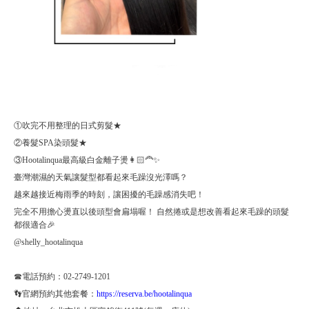
①吹完不用整理的日式剪髮★
②養髮SPA染頭髮★
③Hootalinqua最高級白金離子燙👩🏻‍🦰✨
臺灣潮濕的天氣讓髮型都看起來毛躁沒光澤嗎？
越來越接近梅雨季的時刻，讓困擾的毛躁感消失吧！
完全不用擔心燙直以後頭型會扁塌喔！ 自然捲或是想改善看起來毛躁的頭髮
都很適合🎉
@shelly_hootalinqua
☎電話預約：02-2749-1201
👣官網預約其他套餐：
https://reserva.be/hootalinqua