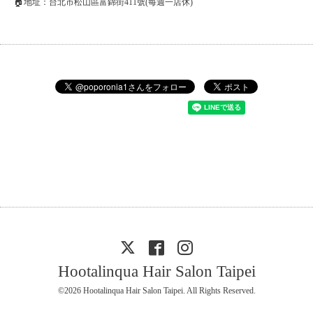
🏠地址：台北市松山區富錦街411號(每週一店休)
Hootalinqua Hair Salon Taipei
©2026
Hootalinqua Hair Salon Taipei
. All Rights Reserved.