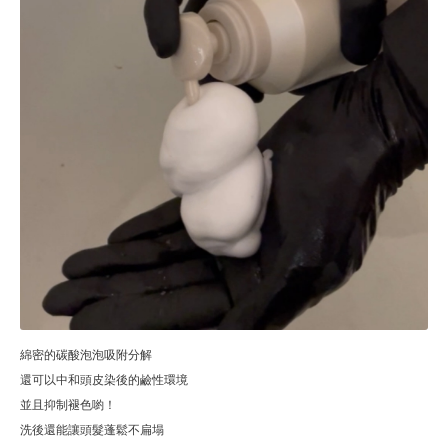
綿密的碳酸泡泡吸附分解
還可以中和頭皮染後的鹼性環境
並且抑制褪色喲！
洗後還能讓頭髮蓬鬆不扁塌