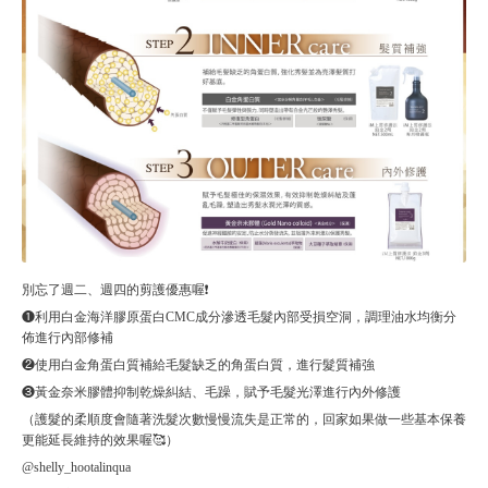
別忘了週二、週四的剪護優惠喔❗️
❶利用白金海洋膠原蛋白CMC成分滲透毛髮內部受損空洞，調理油水均衡分
佈進行內部修補
❷使用白金角蛋白質補給毛髮缺乏的角蛋白質，進行髮質補強
❸黃金奈米膠體抑制乾燥糾結、毛躁，賦予毛髮光澤進行內外修護
（護髮的柔順度會隨著洗髮次數慢慢流失是正常的，回家如果做一些基本保養
更能延長維持的效果喔🥰）
@shelly_hootalinqua