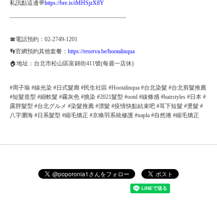
私訊點這邊💬
https://bre.is/iMHSjzX8Y
________________________________________
☎電話預約：02-2749-1201
👣官網預約其他套餐：
https://reserva.be/hootalinqua
🏠地址：台北市松山區富錦街411號(每週一店休)
#周子瑜 #線光染 #日式髮廊 #民生社區 #Hootalinqua #台北染髮 #台北剪髮推薦
#短髮造型 #細軟髮 #霧灰色 #挑染 #2021髮型 #ootd #線條感 #hairstyles #日本 #
露脖髮型 #台北グルメ #染髮推薦 #漂髮 #疫情快點結束吧 #耳下短髮 #燙髮 #
八字瀏海 #日系髮型 #縮毛矯正 #京喚羽系統修護 #napla #自然捲 #縮毛矯正