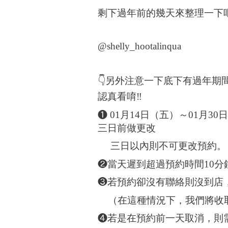
剩下過年前的幾天來整理一下
@shelly_hootalinqua
👇
另外注意一下底下有過年期
認真看
唷
‼️
❶
01
月
14
日（五）～
01
月
30
日
三日前做更改
三日以內則不可更改預約。
❷當天遲到超過預約時間
10
分
❸若預約卻沒有聯絡則沒到店
（在這種情況下，我們將收
❹若是在預約前一天取消，則