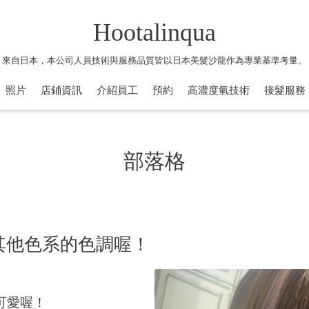
Hootalinqua
來自日本，本公司人員技術與服務品質皆以日本美髮沙龍作為專業基準考量。
照片
店鋪資訊
介紹員工
預約
高濃度氫技術
接髮服務
部落格
其他色系的色調喔！
可愛喔！