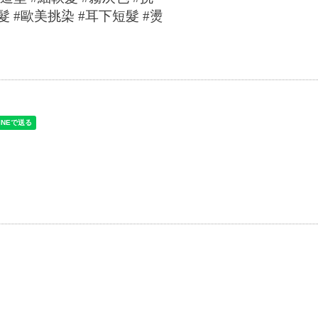
髮
#
歐美挑染
#
耳下短髮
#
燙