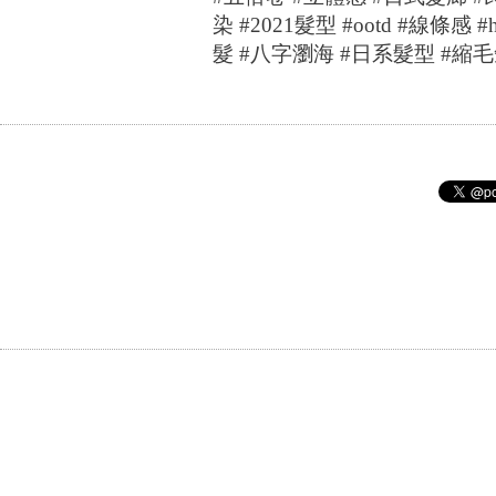
染
#2021
髮型
#ootd #
線條感
#h
髮
#
八字瀏海
#
日系髮型
#
縮毛