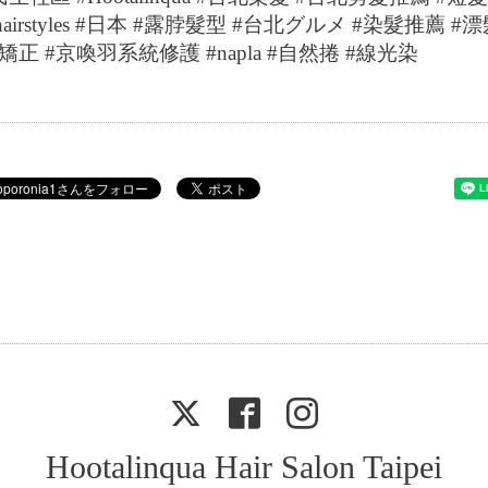
airstyles #
日本
#
露脖髮型
#
台北グルメ
#
染髮推薦
#
漂
矯正
#
京喚羽系統修護
#napla #
自然捲
#
線光染
Hootalinqua Hair Salon Taipei