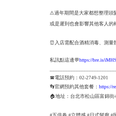
⚠️
過年期間是大家都想整理頭
或是遲到也會影響其他客人的
⏰
入店需配合酒精消毒、測量
私訊點這邊
💬
https://bre.is/iM
_________________________
☎
電話預約：
02-2749-1201
👣
官網預約其他套餐：
https://
🏠
地址：台北市松山區富錦街
#
五倍卷
#
立體感
#
日式髮廊
#