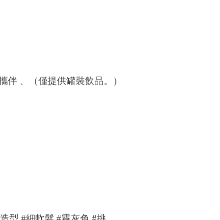
攜伴
、（僅提供罐裝飲品。）
造型
#
細軟髮
#
霧灰色
#
挑