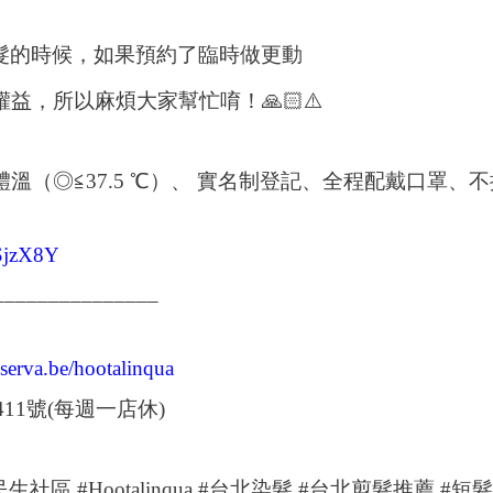
髮的時候，如果預約了臨時做更動
權益，所以麻煩大家幫忙
唷！
🙏🏻⚠️
體溫（◎≦
37.5 ℃
）、
實名制登記、全程配戴口罩、不
HSjzX8Y
_______________
reserva.be/hootalinqua
411
號
(
每週一店休
)
民生社區
#Hootalinqua #
台北染髮
#
台北剪髮推薦
#
短髮