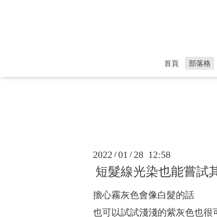
首頁
部落格
2022
01
28 12:58
/
/
短髮線光染也能嘗試
擔心霧灰色會像白髮的話
也可以試試淺淺的紫灰色也很