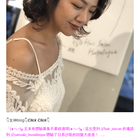
👇女神blog👇
👇
Click Click
「(๑˃̵ᴗ˂̵)و 文末有體驗募集不要錯過唷(๑˃̵ᴗ˂̵)و / 這次受到 @hair_taiwan 的邀請
到 @satozaki_hootalinqua 體驗了日系沙龍的頭髮大改造！…」