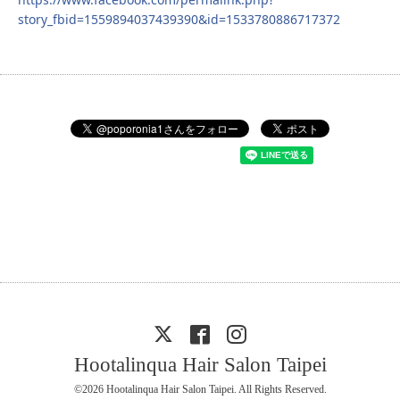
story_fbid=1559894037439390&id=1533780886717372
Hootalinqua Hair Salon Taipei
©2026
Hootalinqua Hair Salon Taipei
. All Rights Reserved.